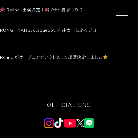
『tbc 夏まつり 2026』7月25日(土) 出演決定
Re:inc. 出演決定!!
『tbc 夏まつり 2…
Read More →
「PARK at Zepp Shinjuku」オープニングアクト出演決定!!
RUNG HYANG、claquepot、向井太一によるプロ…
Read More →
『JAL SAPPORO MUSIC EXPERIENCE 2026』 オープニングアクト決
定！！！
Re:inc.がオープニングアクトとして出演決定しました
…
Read More →
OFFICIAL SNS